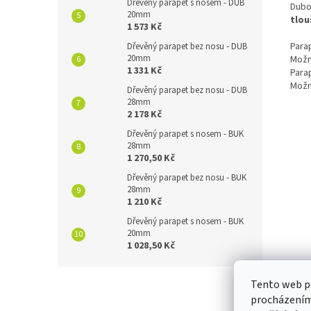
Dřevěný parapet s nosem - DUB
Dubo
20mm
tlou
1 573 Kč
Para
Dřevěný parapet bez nosu - DUB
20mm
Možn
1 331 Kč
Para
Možn
Dřevěný parapet bez nosu - DUB
28mm
2 178 Kč
Dřevěný parapet s nosem - BUK
28mm
1 270,50 Kč
Dřevěný parapet bez nosu - BUK
28mm
1 210 Kč
Dřevěný parapet s nosem - BUK
20mm
1 028,50 Kč
Z
Tento web po
á
procházením 
p