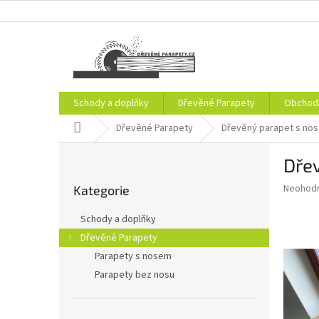
Přejít
na
obsah
Schody a doplňky
Dřevěné Parapety
Obchod
Domů
Dřevěné Parapety
Dřevěný parapet s no
P
Dře
o
Přeskočit
s
Průměr
Neohod
Kategorie
kategorie
t
hodnoce
r
produkt
Schody a doplňky
a
je
Dřevěné Parapety
0,0
n
z
Parapety s nosem
n
5
í
Parapety bez nosu
hvězdič
p
a