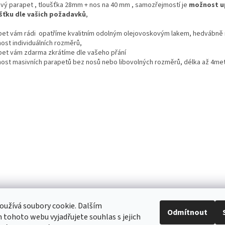
vý parapet , tloušťka 28mm + nos na 40 mm , samozřejmostí je
možnost u
šťku dle vašich požadavků
,
pet vám rádi opatříme kvalitním odolným olejovoskovým lakem, hedvábně
ost individuálních rozměrů,
pet vám zdarma zkrátíme dle vašeho přání
ost masivních parapetů bez nosů nebo libovolných rozměrů, délka až 4me
užívá soubory cookie. Dalším
Stolovina.cz
Schodnice.cz
Nášlapy na schody.cz
Odmítnout
tohoto webu vyjadřujete souhlas s jejich