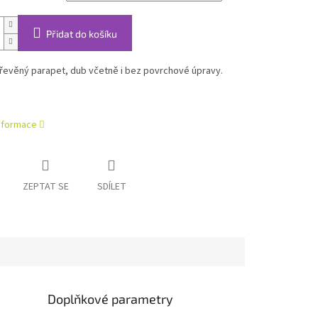
Přidat do košíku
řevěný parapet, dub včetně i bez povrchové úpravy.
informace
ZEPTAT SE
SDÍLET
Doplňkové parametry