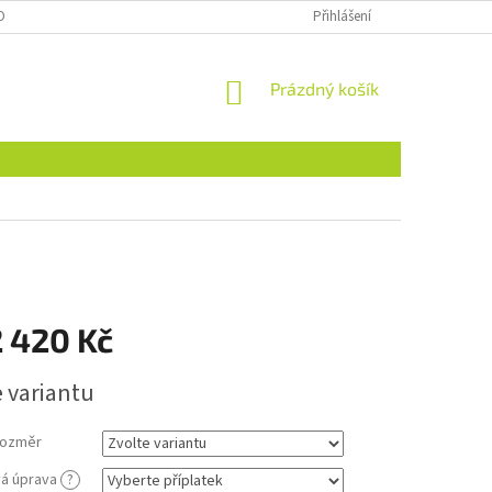
OBNÍCH ÚDAJŮ
Přihlášení
NÁKUPNÍ
Prázdný košík
KOŠÍK
2 420 Kč
e variantu
rozměr
á úprava
?