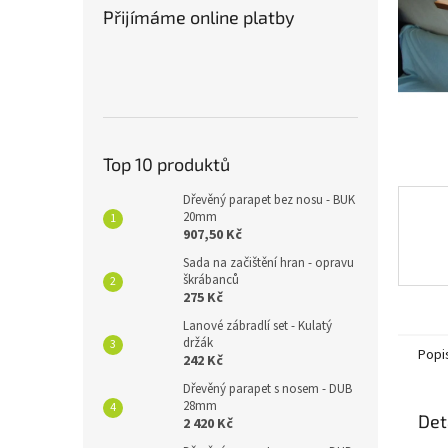
n
Přijímáme online platby
e
l
Top 10 produktů
Dřevěný parapet bez nosu - BUK
20mm
907,50 Kč
Sada na začištění hran - opravu
škrábanců
275 Kč
Lanové zábradlí set - Kulatý
držák
Popi
242 Kč
Dřevěný parapet s nosem - DUB
28mm
Det
2 420 Kč