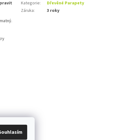
pravit
Kategorie
:
Dřevěné Parapety
Záruka
:
3 roky
 matný.
try
Souhlasím