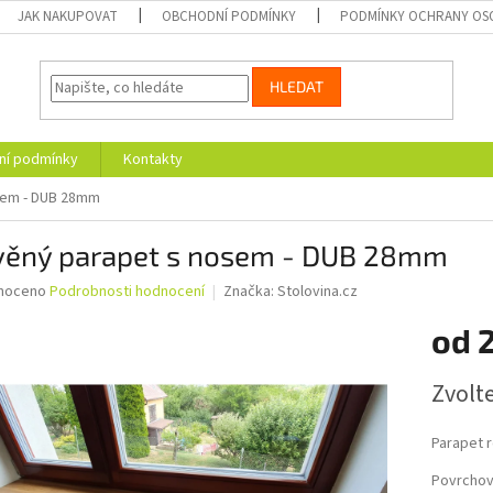
JAK NAKUPOVAT
OBCHODNÍ PODMÍNKY
PODMÍNKY OCHRANY OS
HLEDAT
ní podmínky
Kontakty
sem - DUB 28mm
věný parapet s nosem - DUB 28mm
né
noceno
Podrobnosti hodnocení
Značka:
Stolovina.cz
ní
od
u
Měrná
Zvolt
cena:
ek.
Parapet 
Povrchov