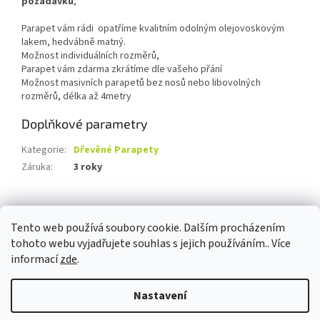
požadavků
,
Parapet vám rádi opatříme kvalitním odolným olejovoskovým
lakem, hedvábně matný.
Možnost individuálních rozměrů,
Parapet vám zdarma zkrátíme dle vašeho přání
Možnost masivních parapetů bez nosů nebo libovolných
rozměrů, délka až 4metry
Doplňkové parametry
Kategorie
:
Dřevěné Parapety
Záruka
:
3 roky
Z
á
Tento web používá soubory cookie. Dalším procházením
Stolovina.cz
Schodnice.cz
Nášlapy na schody.cz
p
tohoto webu vyjadřujete souhlas s jejich používáním.. Více
a
informací
zde
.
t
í
Nastavení
Vytvořil Shoptet