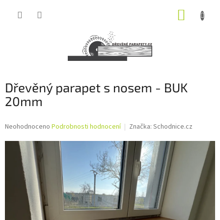
Přejít
NÁKUP
na
obsah
KOŠÍK
Dřevěný parapet s nosem - BUK
20mm
Průměrné
Neohodnoceno
Podrobnosti hodnocení
Značka:
Schodnice.cz
hodnocení
produktu
je
0,0
z
5
hvězdiček.