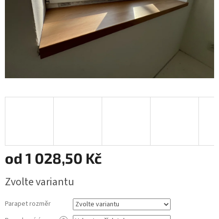
od
1 028,50 Kč
Měrná
Zvolte variantu
cena:
Parapet rozměr